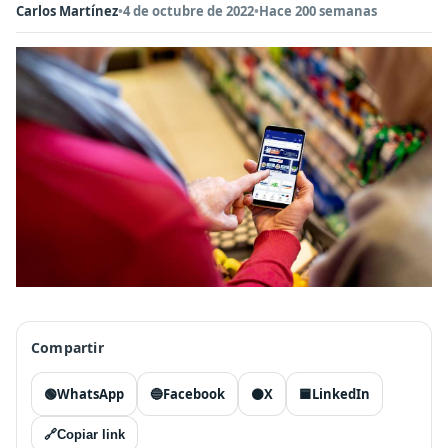
Carlos Martínez
•
4 de octubre de 2022
•
Hace 200 semanas
Compartir
🟢
WhatsApp
🔵
Facebook
⚫
X
🟦
LinkedIn
🔗
Copiar link