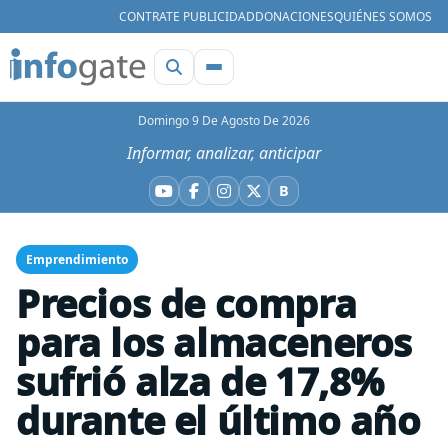
CONTRATE PUBLICIDAD
DONACIONES
QUIÉNES SOMOS
Domingo 9 De Agosto De 2026
Informar, analizar, anticipar
B
YouTube
Facebook
Instagram
X
Bluesky
Emprendimiento
Precios de compra
para los almaceneros
sufrió alza de 17,8%
durante el último año