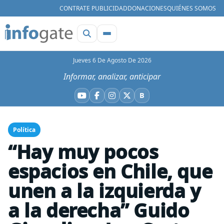
CONTRATE PUBLICIDAD
DONACIONES
QUIÉNES SOMOS
Jueves 6 De Agosto De 2026
Informar, analizar, anticipar
B
YouTube
Facebook
Instagram
X
Bluesky
Política
“Hay muy pocos
espacios en Chile, que
unen a la izquierda y
a la derecha” Guido