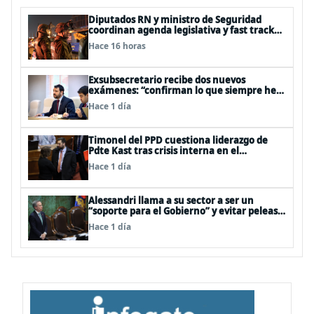
Diputados RN y ministro de Seguridad
coordinan agenda legislativa y fast track
de proyectos
Hace 16 horas
Exsubsecretario recibe dos nuevos
exámenes: “confirman lo que siempre he
dicho que no consumo droga”
Hace 1 día
Timonel del PPD cuestiona liderazgo de
Pdte Kast tras crisis interna en el
oficialismo: “Es incapaz de ordenar la casa”
Hace 1 día
Alessandri llama a su sector a ser un
“soporte para el Gobierno” y evitar peleas
internas tras disputa Squella-Pavez
Hace 1 día