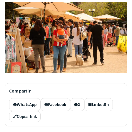
Compartir
🟢
WhatsApp
🔵
Facebook
⚫
X
🟦
LinkedIn
🔗
Copiar link