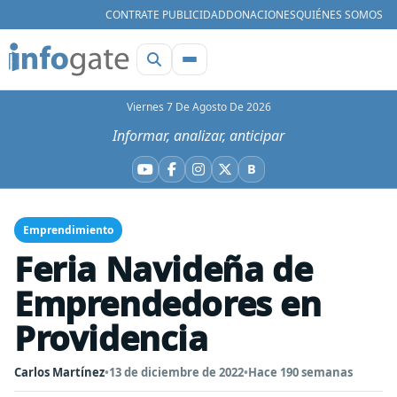
CONTRATE PUBLICIDAD
DONACIONES
QUIÉNES SOMOS
Viernes 7 De Agosto De 2026
Informar, analizar, anticipar
B
YouTube
Facebook
Instagram
X
Bluesky
Emprendimiento
Feria Navideña de
Emprendedores en
Providencia
Carlos Martínez
•
13 de diciembre de 2022
•
Hace 190 semanas