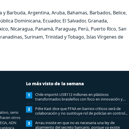
ua y Barbuda, Argentina, Aruba, Bahamas, Barbados, Belice,
pública Dominicana, Ecuador, El Salvador, Granada,
xico, Nicaragua, Panamá, Paraguay, Perú, Puerto Rico, San
 Granadinas, Surinam, Trinidad y Tobago, Islas Vírgenes de
Lo más visto de la semana
Chile importó US$112 millones en plásticos
1
transformados brasileños con foco en innovación y
sostenibilidad
Pdte Kast dice que FFAA en barrios críticos será de
2
tivo, serio
colaboración y no sustituye rol de policías en control
e hacen otros
del orden público
MEGA, ADN
Arrau insiste en que no es necesaria una ley de
3
alzamiento del secreto bancario, porque ya existe
ratégica.