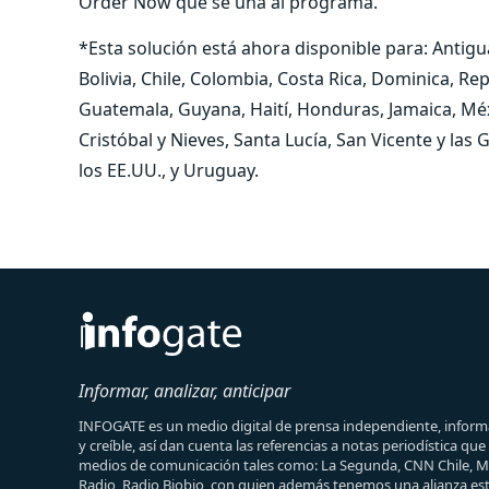
Order Now que se una al programa.
*Esta solución está ahora disponible para: Antig
Bolivia, Chile, Colombia, Costa Rica, Dominica, Re
Guatemala, Guyana, Haití, Honduras, Jamaica, Mé
Cristóbal y Nieves, Santa Lucía, San Vicente y las
los EE.UU., y Uruguay.
Informar, analizar, anticipar
INFOGATE es un medio digital de prensa independiente, informa
y creíble, así dan cuenta las referencias a notas periodística qu
medios de comunicación tales como: La Segunda, CNN Chile, 
Radio, Radio Biobio, con quien además tenemos una alianza est