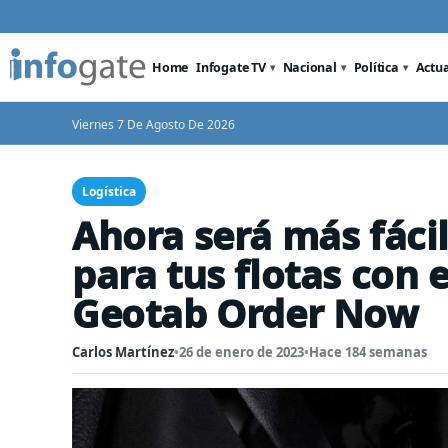
Home
Infogate TV
Nacional
Política
Actu
Viernes 7 De Agosto De 2026
Logística
Ahora será más fácil
para tus flotas con
Geotab Order Now
Carlos Martínez
•
26 de enero de 2023
•
Hace 184 semanas