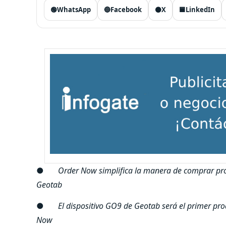
🟢
WhatsApp
🔵
Facebook
⚫
X
🟦
LinkedIn
●
Order Now simplifica la manera de comprar prod
Geotab
●
El dispositivo GO9 de Geotab será el primer pr
Now