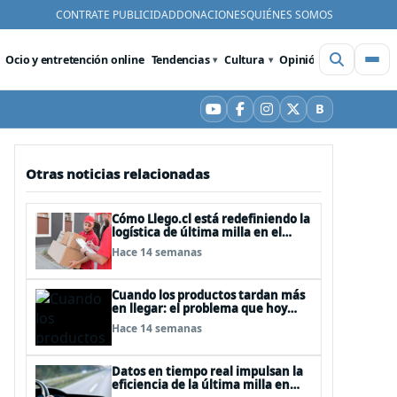
CONTRATE PUBLICIDAD
DONACIONES
QUIÉNES SOMOS
Ocio y entretención online
Tendencias
Cultura
Opinión
Videos
De
B
YouTube
Facebook
Instagram
X
Bluesky
Otras noticias relacionadas
Cómo Llego.cl está redefiniendo la
logística de última milla en el
comercio online chileno
Hace 14 semanas
Cuando los productos tardan más
en llegar: el problema que hoy
enfrentan empresas y
Hace 14 semanas
consumidores
Datos en tiempo real impulsan la
eficiencia de la última milla en