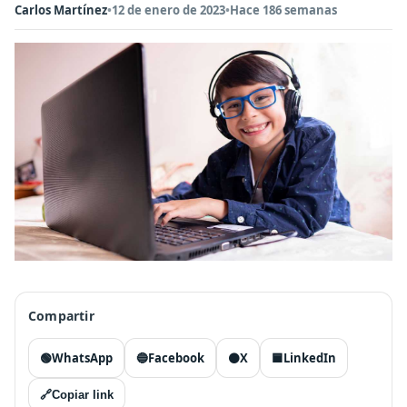
Carlos Martínez
•
12 de enero de 2023
•
Hace 186 semanas
Compartir
🟢
WhatsApp
🔵
Facebook
⚫
X
🟦
LinkedIn
🔗
Copiar link