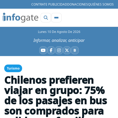
CONTRATE PUBLICIDAD
DONACIONES
QUIÉNES SOMOS
Lunes 10 De Agosto De 2026
Informar, analizar, anticipar
B
YouTube
Facebook
Instagram
X
Bluesky
Turismo
Chilenos prefieren
viajar en grupo: 75%
de los pasajes en bus
son comprados para