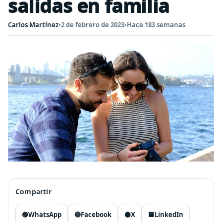
salidas en familia
Carlos Martínez
•
2 de febrero de 2023
•
Hace 183 semanas
Compartir
🟢
WhatsApp
🔵
Facebook
⚫
X
🟦
LinkedIn