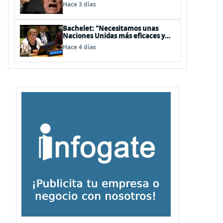
embajador en BBSS y rebaja la
Hace 3 días
relación bilateral
Bachelet: "Necesitamos unas
Naciones Unidas más eficaces y
cercanas a las personas"
Hace 4 días