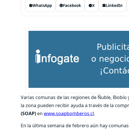
🟢
WhatsApp
🔵
Facebook
⚫
X
🟦
LinkedIn
Varias comunas de las regiones de Ñuble, Biobío
la zona pueden recibir ayuda a través de la comp
(SOAP)
en
www.soapbomberos.cl
.
En la última semana de febrero aún hay comunas 