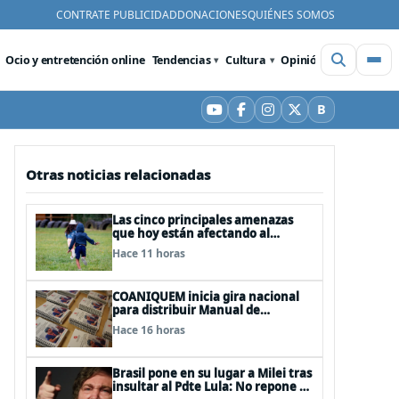
CONTRATE PUBLICIDAD
DONACIONES
QUIÉNES SOMOS
Ocio y entretención online
Tendencias
Cultura
Opinión
Videos
De
B
YouTube
Facebook
Instagram
X
Bluesky
Otras noticias relacionadas
Las cinco principales amenazas
que hoy están afectando al
desarrollo de los niños en Chile
Hace 11 horas
COANIQUEM inicia gira nacional
para distribuir Manual de
Quemaduras a profesionales de la
Hace 16 horas
salud
Brasil pone en su lugar a Milei tras
insultar al Pdte Lula: No repone al