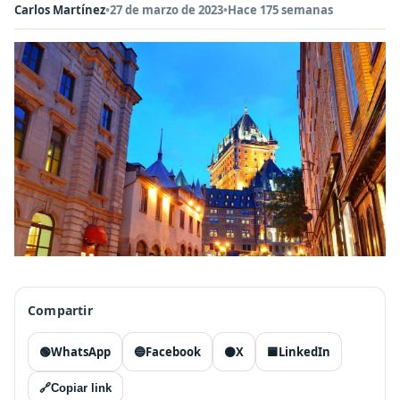
Carlos Martínez
•
27 de marzo de 2023
•
Hace 175 semanas
Compartir
🟢
WhatsApp
🔵
Facebook
⚫
X
🟦
LinkedIn
🔗
Copiar link