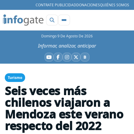
CONTRATE PUBLICIDAD
DONACIONES
QUIÉNES SOMOS
Domingo 9 De Agosto De 2026
Informar, analizar, anticipar
B
YouTube
Facebook
Instagram
X
Bluesky
Turismo
Seis veces más
chilenos viajaron a
Mendoza este verano
respecto del 2022