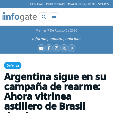
CONTRATE PUBLICIDAD
DONACIONES
QUIÉNES SOMOS
Viernes 7 De Agosto De 2026
Informar, analizar, anticipar
B
YouTube
Facebook
Instagram
X
Bluesky
Defensa
Argentina sigue en su
campaña de rearme:
Ahora vitrinea
astillero de Brasil