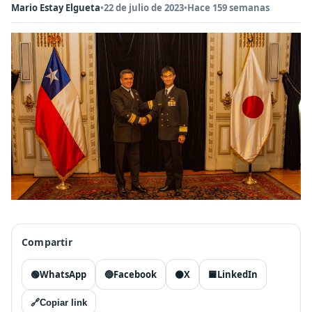
Mario Estay Elgueta
•
22 de julio de 2023
•
Hace 159 semanas
Compartir
🟢
WhatsApp
🔵
Facebook
⚫
X
🟦
LinkedIn
🔗
Copiar link