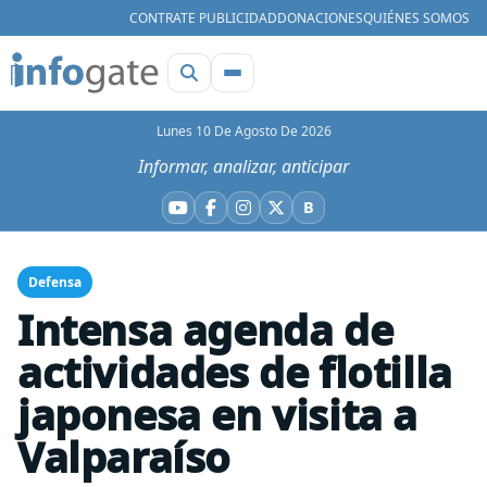
CONTRATE PUBLICIDAD
DONACIONES
QUIÉNES SOMOS
Lunes 10 De Agosto De 2026
Informar, analizar, anticipar
B
YouTube
Facebook
Instagram
X
Bluesky
Defensa
Intensa agenda de
actividades de flotilla
japonesa en visita a
Valparaíso