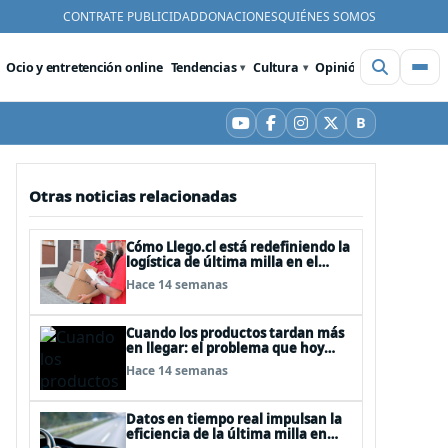
CONTRATE PUBLICIDAD
DONACIONES
QUIÉNES SOMOS
Ocio y entretención online
Tendencias
Cultura
Opinión
Videos
De
B
YouTube
Facebook
Instagram
X
Bluesky
Otras noticias relacionadas
Cómo Llego.cl está redefiniendo la
logística de última milla en el
comercio online chileno
Hace 14 semanas
Cuando los productos tardan más
en llegar: el problema que hoy
enfrentan empresas y
Hace 14 semanas
consumidores
Datos en tiempo real impulsan la
eficiencia de la última milla en