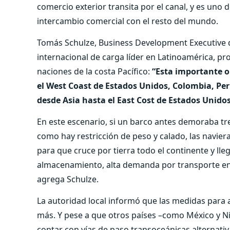
comercio exterior transita por el canal, y es uno d
intercambio comercial con el resto del mundo.
Tomás Schulze, Business Development Executive
internacional de carga líder en Latinoamérica, pr
naciones de la costa Pacífico:
“Esta importante o
el West Coast de Estados Unidos, Colombia, Per
desde Asia hasta el East Cost de Estados Unido
En este escenario, si un barco antes demoraba tr
como hay restricción de peso y calado, las navie
para que cruce por tierra todo el continente y ll
almacenamiento, alta demanda por transporte en t
agrega Schulze.
La autoridad local informó que las medidas para
más. Y pese a que otros países –como México y N
contar con vías de paso transoceánicas alternativ