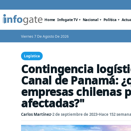
Home
Infogate TV
Nacional
Política
Actu
Viernes 7 De Agosto De 2026
Logística
Contingencia logísti
Canal de Panamá: ¿q
empresas chilenas p
afectadas?"
Carlos Martínez
•
2 de septiembre de 2023
•
Hace 152 seman