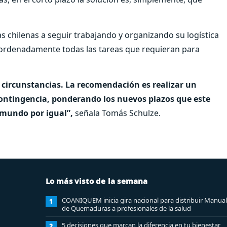
s chilenas a seguir trabajando y organizando su logística
 ordenadamente todas las tareas que requieran para
 circunstancias. La recomendación es realizar un
contingencia, ponderando los nuevos plazos que este
 mundo por igual”,
señala Tomás Schulze.
Lo más visto de la semana
COANIQUEM inicia gira nacional para distribuir Manual
1
de Quemaduras a profesionales de la salud
5 decisiones que marcan la diferencia en tu bienestar
2