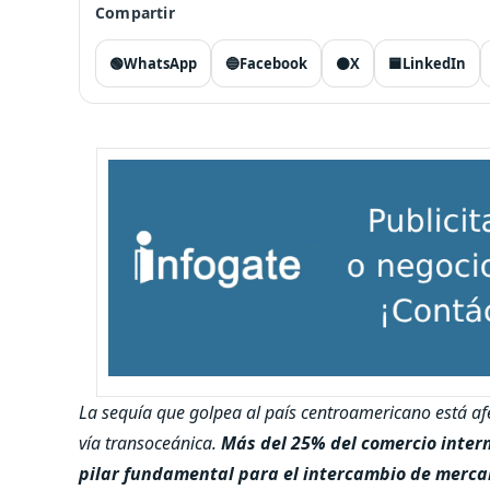
Compartir
🟢
WhatsApp
🔵
Facebook
⚫
X
🟦
LinkedIn
La sequía que golpea al país centroamericano está af
vía transoceánica.
Más del 25% del comercio intern
pilar fundamental para el intercambio de mercan