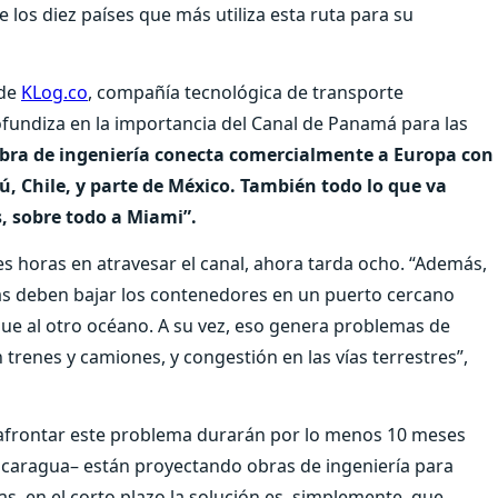
e los diez países que más utiliza esta ruta para su
 de
KLog.co
, compañía tecnológica de transporte
ofundiza en la importancia del Canal de Panamá para las
bra de ingeniería conecta comercialmente a Europa con
ú, Chile, y parte de México. También todo lo que va
s, sobre todo a Miami”.
es horas en atravesar el canal, ahora tarda ocho. “Además,
ras deben bajar los contenedores en un puerto cercano
egue al otro océano. A su vez, eso genera problemas de
renes y camiones, y congestión en las vías terrestres”,
 afrontar este problema durarán por lo menos 10 meses
icaragua– están proyectando obras de ingeniería para
as, en el corto plazo la solución es, simplemente, que