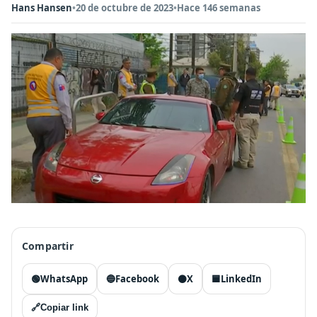
Hans Hansen
•
20 de octubre de 2023
•
Hace 146 semanas
Compartir
🟢
WhatsApp
🔵
Facebook
⚫
X
🟦
LinkedIn
🔗
Copiar link