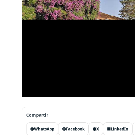
Compartir
🟢
WhatsApp
🔵
Facebook
⚫
X
🟦
LinkedIn