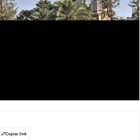
🔗
Copiar link