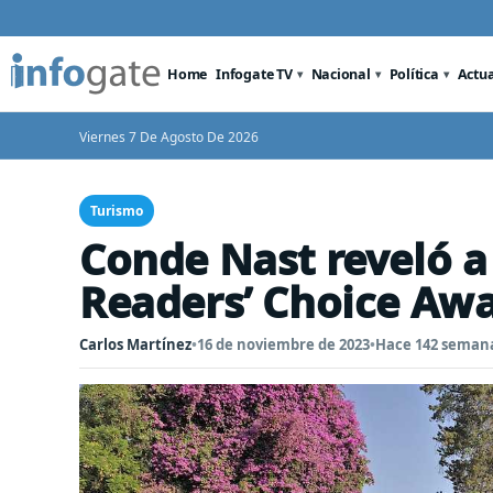
Home
Infogate TV
Nacional
Política
Actu
Viernes 7 De Agosto De 2026
Turismo
Conde Nast reveló a
Readers’ Choice Aw
Carlos Martínez
•
16 de noviembre de 2023
•
Hace 142 seman