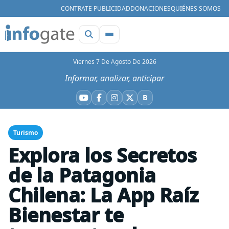
CONTRATE PUBLICIDAD
DONACIONES
QUIÉNES SOMOS
Viernes 7 De Agosto De 2026
Informar, analizar, anticipar
B
YouTube
Facebook
Instagram
X
Bluesky
Turismo
Explora los Secretos
de la Patagonia
Chilena: La App Raíz
Bienestar te