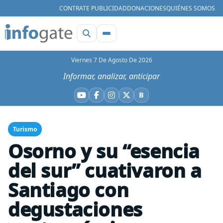
CONTRATE PUBLICIDAD
DONACIONES
QUIÉNES SOMOS
Viernes 7 De Agosto De 2026
Informar, analizar, anticipar
B
YouTube
Facebook
Instagram
X
Bluesky
Turismo
Osorno y su “esencia
del sur” cuativaron a
Santiago con
degustaciones