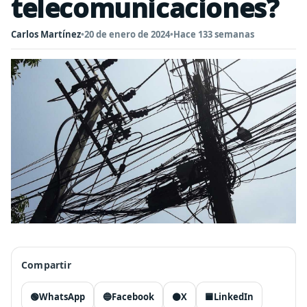
telecomunicaciones?
Carlos Martínez
•
20 de enero de 2024
•
Hace 133 semanas
Compartir
🟢
WhatsApp
🔵
Facebook
⚫
X
🟦
LinkedIn