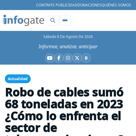
CONTRATE PUBLICIDAD
DONACIONES
QUIÉNES SOMOS
Sábado 8 De Agosto De 2026
Informar, analizar, anticipar
B
YouTube
Facebook
Instagram
X
Bluesky
Actualidad
Robo de cables sumó
68 toneladas en 2023
¿Cómo lo enfrenta el
sector de