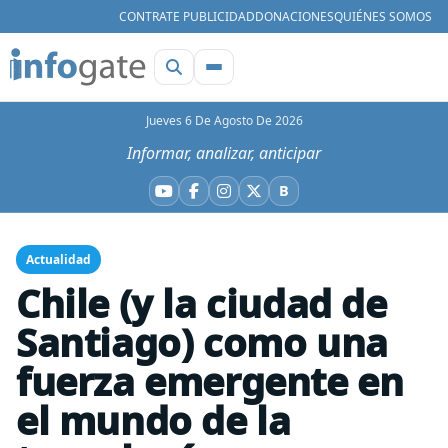
CONTRATE PUBLICIDAD
DONACIONES
QUIÉNES SOMOS
Jueves 6 De Agosto De 2026
Informar, analizar, anticipar
B
YouTube
Facebook
Instagram
X
Bluesky
Actualidad
Chile (y la ciudad de
Santiago) como una
fuerza emergente en
el mundo de la