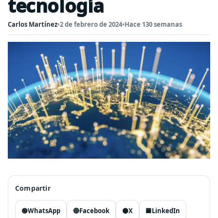
tecnología
Carlos Martínez
•
2 de febrero de 2024
•
Hace 130 semanas
Compartir
🟢
WhatsApp
🔵
Facebook
⚫
X
🟦
LinkedIn