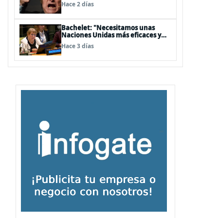
embajador en BBSS y rebaja la
Hace 2 días
relación bilateral
Bachelet: "Necesitamos unas
Naciones Unidas más eficaces y
cercanas a las personas"
Hace 3 días