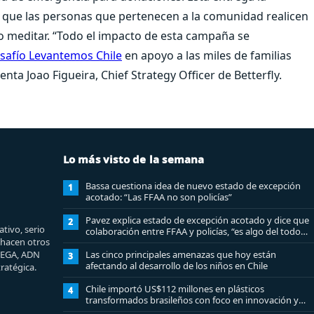
a que las personas que pertenecen a la comunidad realicen
o meditar. “Todo el impacto de esta campaña se
safío Levantemos Chile
en apoyo a las miles de familias
nta Joao Figueira, Chief Strategy Officer de Betterfly.
Lo más visto de la semana
Bassa cuestiona idea de nuevo estado de excepción
1
acotado: “Las FFAA no son policías”
Pavez explica estado de excepción acotado y dice que
2
tivo, serio
colaboración entre FFAA y policías, “es algo del todo
e hacen otros
pertinente analizar”
MEGA, ADN
Las cinco principales amenazas que hoy están
3
afectando al desarrollo de los niños en Chile
ratégica.
Chile importó US$112 millones en plásticos
4
transformados brasileños con foco en innovación y
sostenibilidad