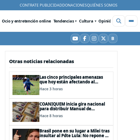
CONTRATE PUBLICIDAD
DONACIONES
QUIÉNES SOMOS
Ocio y entretención online
Tendencias
Cultura
Opinión
Videos
De
B
YouTube
Facebook
Instagram
X
Bluesky
Otras noticias relacionadas
Las cinco principales amenazas
que hoy están afectando al
desarrollo de los niños en Chile
Hace 3 horas
COANIQUEM inicia gira nacional
para distribuir Manual de
Quemaduras a profesionales de la
Hace 8 horas
salud
Brasil pone en su lugar a Milei tras
insultar al Pdte Lula: No repone al