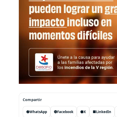
Compartir
🟢
WhatsApp
🔵
Facebook
⚫
X
🟦
LinkedIn