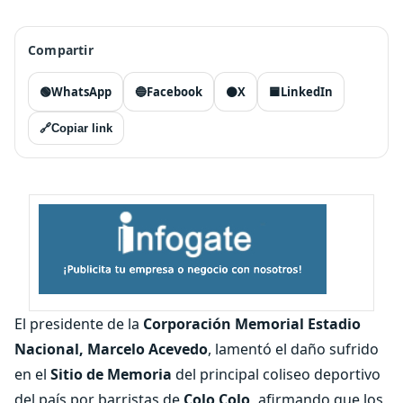
Compartir
🟢
WhatsApp
🔵
Facebook
⚫
X
🟦
LinkedIn
🔗
Copiar link
El presidente de la
Corporación Memorial Estadio
Nacional, Marcelo Acevedo
, lamentó el daño sufrido
en el
Sitio de Memoria
del principal coliseo deportivo
del país por barristas de
Colo Colo,
afirmando que los