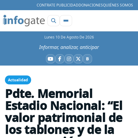
CONTRATE PUBLICIDAD
DONACIONES
QUIÉNES SOMOS
Lunes 10 De Agosto De 2026
Informar, analizar, anticipar
B
YouTube
Facebook
Instagram
X
Bluesky
Actualidad
Pdte. Memorial
Estadio Nacional: “El
valor patrimonial de
los tablones y de la