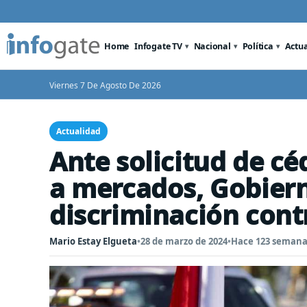
Home
Infogate TV
Nacional
Política
Actu
Viernes 7 De Agosto De 2026
Actualidad
Ante solicitud de cé
a mercados, Gobiern
discriminación cont
Mario Estay Elgueta
•
28 de marzo de 2024
•
Hace 123 semana