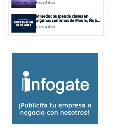
de Los Lagos y Aysén
Hace 3 días
Mineduc suspende clases en
algunas comunas de Maule, Ñuble
y La Araucanía para este lunes
Hace 4 días