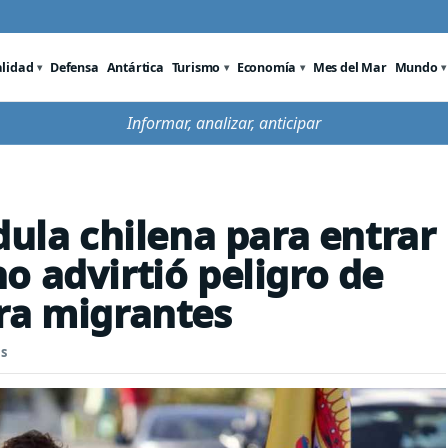
alidad
Defensa
Antártica
Turismo
Economía
Mes del Mar
Mundo
Informar, analizar, anticipar
dula chilena para entrar
o advirtió peligro de
ra migrantes
s