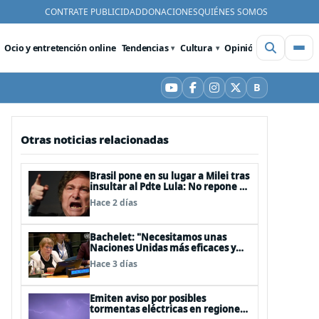
CONTRATE PUBLICIDAD
DONACIONES
QUIÉNES SOMOS
Ocio y entretención online
Tendencias
Cultura
Opinión
Videos
De
B
YouTube
Facebook
Instagram
X
Bluesky
Otras noticias relacionadas
Brasil pone en su lugar a Milei tras
insultar al Pdte Lula: No repone al
embajador en BBSS y rebaja la
Hace 2 días
relación bilateral
Bachelet: "Necesitamos unas
Naciones Unidas más eficaces y
cercanas a las personas"
Hace 3 días
Emiten aviso por posibles
tormentas eléctricas en regiones