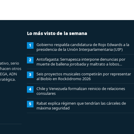
Lo más visto de la semana
Gobierno respalda candidatura de Rojo Edwards a la
1
presidencia de la Unión Interparlamentaria (UIP)
Antofagasta: Sernapesca interpone denuncias por
2
tivo, serio
muerte de ballena jorobada y maltrato a lobos
e hacen otros
marinos
MEGA, ADN
Seis proyectos musicales competirán por representar
3
al Biobío en Rockódromo 2026
ratégica.
Chile y Venezuela formalizan reinicio de relaciones
4
consulares
Rabat explica régimen que tendrían las cárceles de
5
máxima seguridad