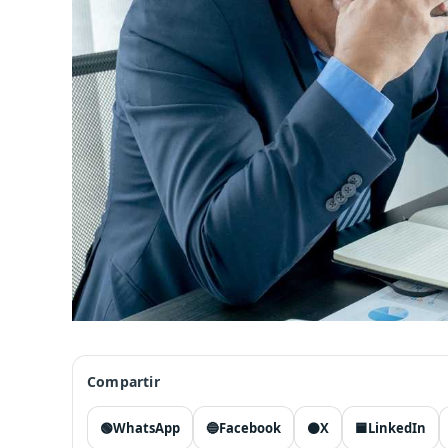
Compartir
🟢
WhatsApp
🔵
Facebook
⚫
X
🟦
LinkedIn