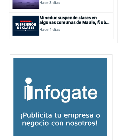
de Los Lagos y Aysén
Hace 3 días
Mineduc suspende clases en
algunas comunas de Maule, Ñuble
y La Araucanía para este lunes
Hace 4 días