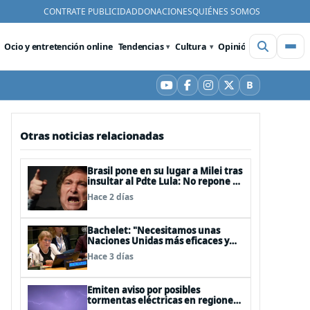
CONTRATE PUBLICIDAD
DONACIONES
QUIÉNES SOMOS
Ocio y entretención online
Tendencias
Cultura
Opinión
Videos
De
B
YouTube
Facebook
Instagram
X
Bluesky
Otras noticias relacionadas
Brasil pone en su lugar a Milei tras
insultar al Pdte Lula: No repone al
embajador en BBSS y rebaja la
Hace 2 días
relación bilateral
Bachelet: "Necesitamos unas
Naciones Unidas más eficaces y
cercanas a las personas"
Hace 3 días
Emiten aviso por posibles
tormentas eléctricas en regiones