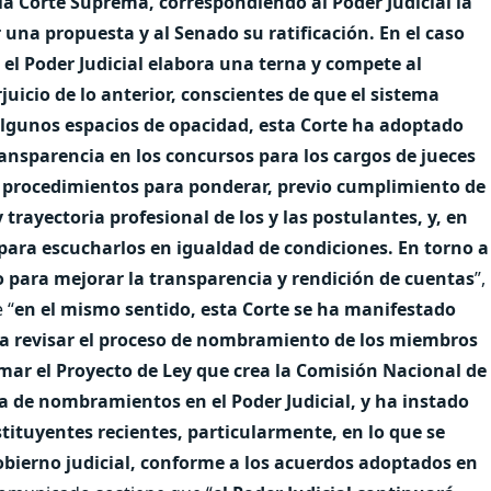
a Corte Suprema, correspondiendo al Poder Judicial la
 una propuesta y al Senado su ratificación. En el caso
el Poder Judicial elabora una terna y compete al
rjuicio de lo anterior, conscientes de que el sistema
 algunos espacios de opacidad, esta Corte ha adoptado
ransparencia en los concursos para los cargos de jueces
os procedimientos para ponderar, previo cumplimiento de
y trayectoria profesional de los y las postulantes, y, en
 para escucharlos en igualdad de condiciones. En torno a
do para mejorar la transparencia y rendición de cuentas
”,
 “
en el mismo sentido, esta Corte se ha manifestado
a revisar el proceso de nombramiento de los miembros
rmar el Proyecto de Ley que crea la Comisión Nacional de
a de nombramientos en el Poder Judicial, y ha instado
tituyentes recientes, particularmente, en lo que se
 gobierno judicial, conforme a los acuerdos adoptados en