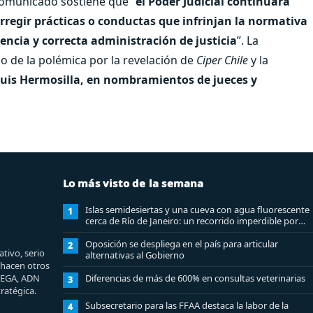
 comunicado sostiene que “
el Poder Judicial continuará
orregir prácticas o conductas que infrinjan la normativa
encia y correcta administración de justicia
”. La
 de la polémica por la revelación de
Ciper Chile
y la
Luis Hermosilla, en nombramientos de jueces y
Lo más visto de la semana
Islas semidesiertas y una cueva con agua fluorescente
1
cerca de Río de Janeiro: un recorrido imperdible por
Angra dos Reis
Oposición se despliega en el país para articular
2
tivo, serio
alternativas al Gobierno
e hacen otros
MEGA, ADN
Diferencias de más de 600% en consultas veterinarias
3
ratégica.
Subsecretario para las FFAA destaca la labor de la
4