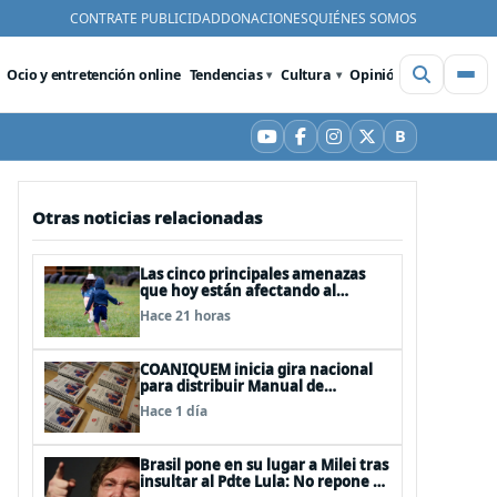
CONTRATE PUBLICIDAD
DONACIONES
QUIÉNES SOMOS
Ocio y entretención online
Tendencias
Cultura
Opinión
Videos
De
B
YouTube
Facebook
Instagram
X
Bluesky
Otras noticias relacionadas
Las cinco principales amenazas
que hoy están afectando al
desarrollo de los niños en Chile
Hace 21 horas
COANIQUEM inicia gira nacional
para distribuir Manual de
Quemaduras a profesionales de la
Hace 1 día
salud
Brasil pone en su lugar a Milei tras
insultar al Pdte Lula: No repone al