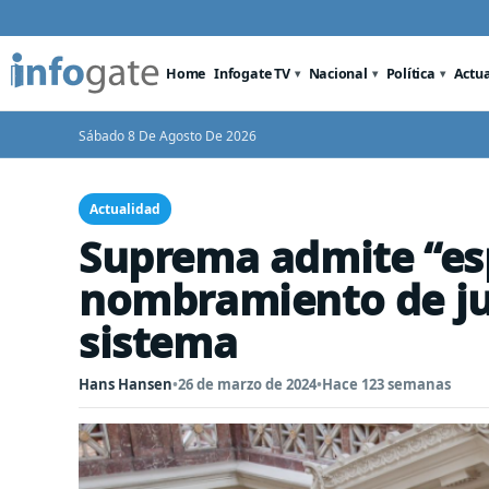
Home
Infogate TV
Nacional
Política
Actu
Sábado 8 De Agosto De 2026
Actualidad
Suprema admite “es
nombramiento de jue
sistema
Hans Hansen
•
26 de marzo de 2024
•
Hace 123 semanas