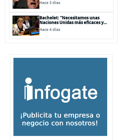
embajador en BBSS y rebaja la
Hace 3 días
relación bilateral
Bachelet: "Necesitamos unas
Naciones Unidas más eficaces y
cercanas a las personas"
Hace 4 días