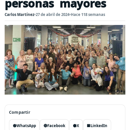
personas mayores
Carlos Martínez
•
27 de abril de 2024
•
Hace 118 semanas
Compartir
🟢
WhatsApp
🔵
Facebook
⚫
X
🟦
LinkedIn