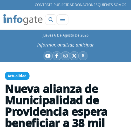
CONTRATE PUBLICIDAD
DONACIONES
QUIÉNES SOMOS
Jueves 6 De Agosto De 2026
Informar, analizar, anticipar
B
YouTube
Facebook
Instagram
X
Bluesky
Actualidad
Nueva alianza de
Municipalidad de
Providencia espera
beneficiar a 38 mil