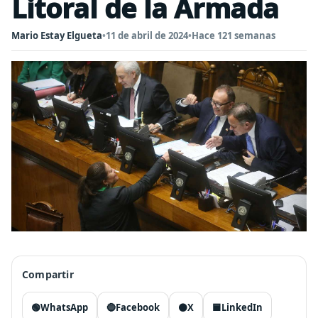
Litoral de la Armada
Mario Estay Elgueta
•
11 de abril de 2024
•
Hace 121 semanas
Compartir
🟢
WhatsApp
🔵
Facebook
⚫
X
🟦
LinkedIn