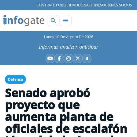
CONTRATE PUBLICIDAD
DONACIONES
QUIÉNES SOMOS
Lunes 10 De Agosto De 2026
Informar, analizar, anticipar
B
YouTube
Facebook
Instagram
X
Bluesky
Defensa
Senado aprobó
proyecto que
aumenta planta de
oficiales de escalafón