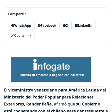
Compartir
🟢
WhatsApp
🔵
Facebook
⚫
X
🟦
LinkedIn
🔗
Copiar link
El
viceministro venezolano para América Latina del
Ministerio del Poder Popular para Relaciones
Exteriores,
Rander Peña,
afirmó que
su Gobierno
está cooperando con el chileno para dar respuesta a