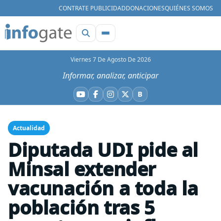
CONTRATE PUBLICIDAD
DONACIONES
QUIÉNES SOMOS
Viernes 7 De Agosto De 2026
Informar, analizar, anticipar
B
YouTube
Facebook
Instagram
X
Bluesky
Actualidad
Diputada UDI pide al
Minsal extender
vacunación a toda la
población tras 5