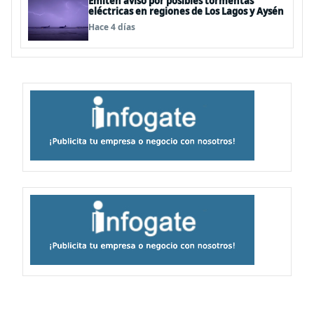
Emiten aviso por posibles tormentas
eléctricas en regiones de Los Lagos y Aysén
Hace 4 días