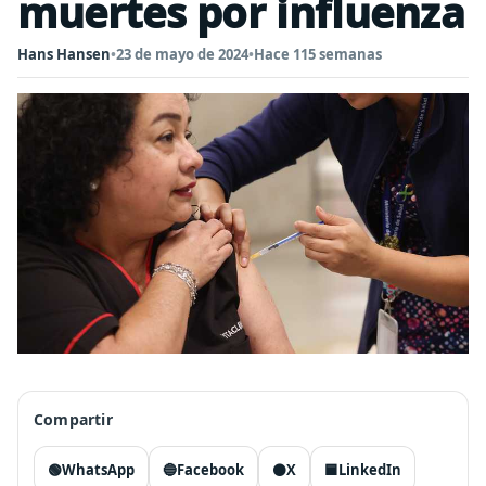
muertes por influenza
Hans Hansen
•
23 de mayo de 2024
•
Hace 115 semanas
Compartir
🟢
WhatsApp
🔵
Facebook
⚫
X
🟦
LinkedIn