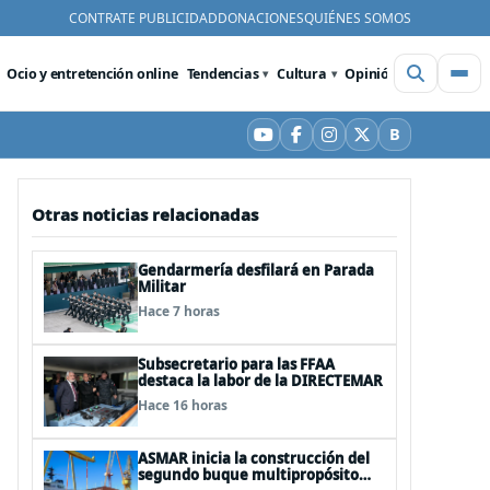
CONTRATE PUBLICIDAD
DONACIONES
QUIÉNES SOMOS
Ocio y entretención online
Tendencias
Cultura
Opinión
Videos
De
B
YouTube
Facebook
Instagram
X
Bluesky
Otras noticias relacionadas
Gendarmería desfilará en Parada
Militar
Hace 7 horas
Subsecretario para las FFAA
destaca la labor de la DIRECTEMAR
Hace 16 horas
ASMAR inicia la construcción del
segundo buque multipropósito