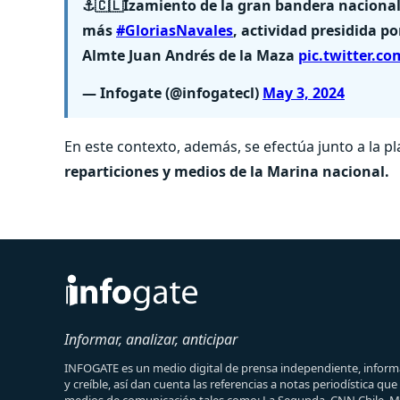
⚓️🇨🇱Izamiento de la gran bandera nacional
más
#GloriasNavales
, actividad presidida po
Almte Juan Andrés de la Maza
pic.twitter.c
— Infogate (@infogatecl)
May 3, 2024
En este contexto, además, se efectúa junto a la p
reparticiones y medios de la Marina nacional.
Informar, analizar, anticipar
INFOGATE es un medio digital de prensa independiente, informa
y creíble, así dan cuenta las referencias a notas periodística qu
medios de comunicación tales como: La Segunda, CNN Chile, 