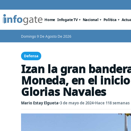
Home
Infogate TV
Nacional
Política
Actu
Domingo 9 De Agosto De 2026
Defensa
Izan la gran bandera
Moneda, en el inicio
Glorias Navales
Mario Estay Elgueta
•
3 de mayo de 2024
•
Hace 118 semanas