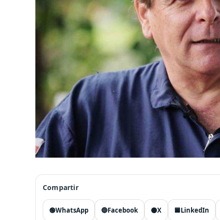
Compartir
🟢
WhatsApp
🔵
Facebook
⚫
X
🟦
LinkedIn