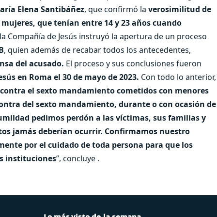
aría Elena Santibáñez
, que confirmó la
verosimilitud de
 mujeres, que tenían entre 14 y 23 años cuando
la Compañía de Jesús instruyó la apertura de un proceso
B
, quien además de recabar todos los antecedentes,
ensa del acusado.
El proceso y sus conclusiones fueron
esús en Roma el 30 de mayo de 2023.
Con todo lo anterior,
os contra el sexto mandamiento cometidos con menores
n contra del sexto mandamiento, durante o con ocasión de
ildad pedimos perdón a las víctimas, sus familias y
tos jamás deberían ocurrir. Confirmamos nuestro
ente por el cuidado de toda persona para que los
s instituciones
”, concluye .
Lo más visto de la semana