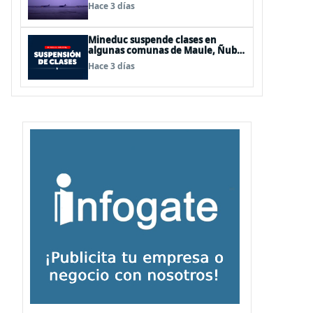
de Los Lagos y Aysén
Hace 3 días
Mineduc suspende clases en
algunas comunas de Maule, Ñuble
y La Araucanía para este lunes
Hace 3 días