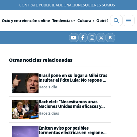
CONTRATE PUBLICIDAD
DONACIONES
QUIÉNES SOMOS
Ocio y entretención online
Tendencias
Cultura
Opinión
Videos
De
B
YouTube
Facebook
Instagram
X
Bluesky
Otras noticias relacionadas
Brasil pone en su lugar a Milei tras
insultar al Pdte Lula: No repone al
embajador en BBSS y rebaja la
Hace 1 día
relación bilateral
Bachelet: "Necesitamos unas
Naciones Unidas más eficaces y
cercanas a las personas"
Hace 2 días
Emiten aviso por posibles
tormentas eléctricas en regiones