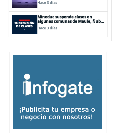
de Los Lagos y Aysén
Hace 3 días
Mineduc suspende clases en
algunas comunas de Maule, Ñuble
y La Araucanía para este lunes
Hace 3 días