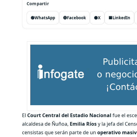
Compartir
🟢
WhatsApp
🔵
Facebook
⚫
X
🟦
LinkedIn
El
Court Central del Estadio Nacional
fue el esc
alcaldesa de Ñuñoa,
Emilia Ríos
y la jefa del Cen
censistas que serán parte de un
operativo masi