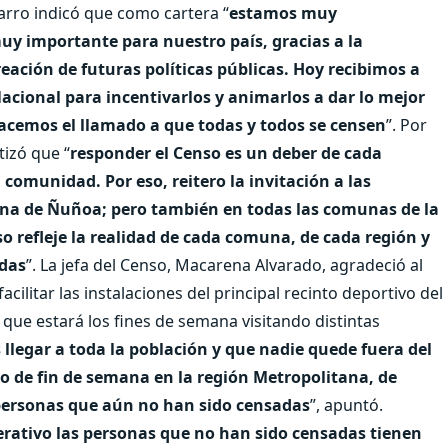
arro indicó que como cartera “
estamos muy
uy importante para nuestro país, gracias a la
reación de futuras políticas públicas. Hoy recibimos a
Nacional para incentivarlos y animarlos a dar lo mejor
hacemos el llamado a que todas y todos se censen
”. Por
izó que “
responder el Censo es un deber de cada
comunidad. Por eso, reitero la invitación a las
na de Ñuñoa; pero también en todas las comunas de la
so refleje la realidad de cada comuna, de cada región y
odas
”. La jefa del Censo, Macarena Alvarado, agradeció al
cilitar las instalaciones del principal recinto deportivo del
 que estará los fines de semana visitando distintas
legar a toda la población y que nadie quede fuera del
zo de fin de semana en la región Metropolitana, de
 personas que aún no han sido censadas
”, apuntó.
perativo las personas que no han sido censadas tienen