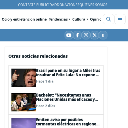
CONTRATE PUBLICIDAD
DONACIONES
QUIÉNES SOMOS
Ocio y entretención online
Tendencias
Cultura
Opinión
Videos
De
B
YouTube
Facebook
Instagram
X
Bluesky
Otras noticias relacionadas
Brasil pone en su lugar a Milei tras
insultar al Pdte Lula: No repone al
embajador en BBSS y rebaja la
Hace 1 día
relación bilateral
Bachelet: "Necesitamos unas
Naciones Unidas más eficaces y
cercanas a las personas"
Hace 2 días
Emiten aviso por posibles
tormentas eléctricas en regiones