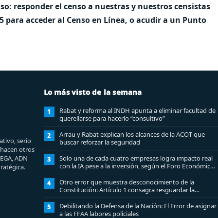
so: responder el censo a nuestras y nuestros censistas
5 para acceder al Censo en Línea, o acudir a un Punto
Lo más visto de la semana
Rabat y reforma al INDH apunta a eliminar facultad de
1
querellarse para hacerlo “consultivo”
Arrau y Rabat explican los alcances de la ACOT que
2
tivo, serio
buscar reforzar la seguridad
e hacen otros
MEGA, ADN
Solo una de cada cuatro empresas logra impacto real
3
con la IA pese a la inversión, según el Foro Económico
ratégica.
Mundial
Otro error que muestra desconocimiento de la
4
Constitución: Artículo 1 consagra resguardar la
seguridad nacional y proteger a los ciudadanos
Debilitando la Defensa de la Nación: El Error de asignar
5
a las FFAA labores policiales