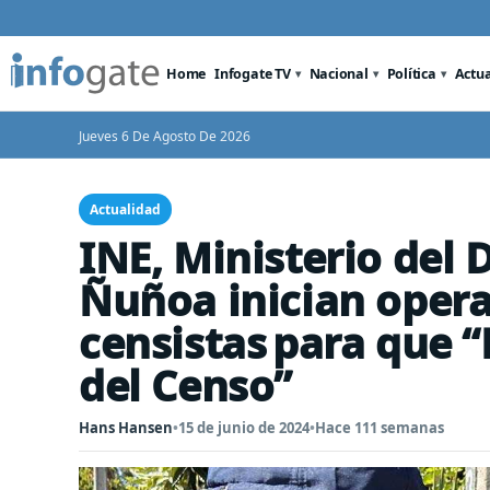
Home
Infogate TV
Nacional
Política
Actu
Jueves 6 De Agosto De 2026
Actualidad
INE, Ministerio del 
Ñuñoa inician opera
censistas para que 
del Censo”
Hans Hansen
•
15 de junio de 2024
•
Hace 111 semanas