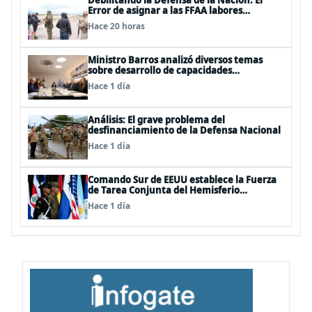
Debilitando la Defensa de la Nación: El
Error de asignar a las FFAA labores
policiales
Hace 20 horas
Ministro Barros analizó diversos temas
sobre desarrollo de capacidades
estratégicas en sesión del Consejo de
Hace 1 día
Política Espacial
Análisis: El grave problema del
desfinanciamiento de la Defensa Nacional
Hace 1 día
Comando Sur de EEUU establece la Fuerza
de Tarea Conjunta del Hemisferio
Occidental: Incluye a Chile
Hace 1 día