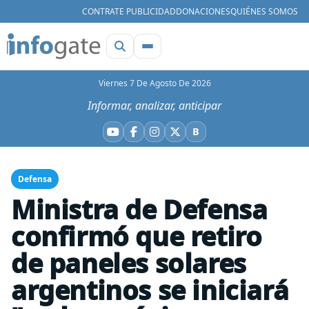
CONTRATE PUBLICIDAD
DONACIONES
QUIÉNES SOMOS
Viernes 7 De Agosto De 2026
Informar, analizar, anticipar
B
YouTube
Facebook
Instagram
X
Bluesky
Defensa
Ministra de Defensa
confirmó que retiro
de paneles solares
argentinos se iniciará