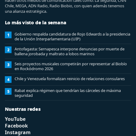
hacen otros medios de comunicación tales como: La Segunda, CNN
Chile, MEGA, ADN Radio, Radio Biobio, con quien además tenemos
una alianza estratégica.
Lo más visto de la semana
Gobierno respalda candidatura de Rojo Edwards a la presidencia
1
de la Unión Interparlamentaria (UIP)
Antofagasta: Sernapesca interpone denuncias por muerte de
2
ballena jorobada y maltrato a lobos marinos
Seis proyectos musicales competirán por representar al Biobío
3
en Rockódromo 2026
Chile y Venezuela formalizan reinicio de relaciones consulares
4
Rabat explica régimen que tendrían las cárceles de máxima
5
seguridad
Nuestras redes
YouTube
Facebook
Instagram