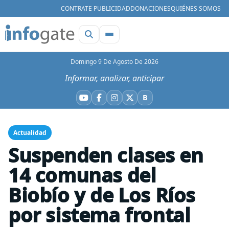
CONTRATE PUBLICIDAD
DONACIONES
QUIÉNES SOMOS
Domingo 9 De Agosto De 2026
Informar, analizar, anticipar
B
YouTube
Facebook
Instagram
X
Bluesky
Actualidad
Suspenden clases en
14 comunas del
Biobío y de Los Ríos
por sistema frontal