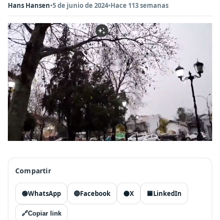
Hans Hansen
•
5 de junio de 2024
•
Hace 113 semanas
Compartir
🟢
WhatsApp
🔵
Facebook
⚫
X
🟦
LinkedIn
🔗
Copiar link