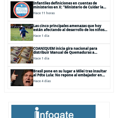
Infantiles definiciones en cuentas de
ministerios en X: "Ministerio de Cuidar la
Plata", "Ministerio de la amistad..."
Hace 11 horas
Las cinco principales amenazas que hoy
están afectando al desarrollo de los niños
en Chile
Hace 1 día
COANIQUEM inicia gira nacional para
distribuir Manual de Quemaduras a
profesionales de la salud
Hace 1 día
Brasil pone en su lugar a Milei tras insultar
al Pdte Lula: No repone al embajador en
BBSS y rebaja la relación bilateral
Hace 4 días