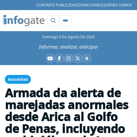
CONTRATE PUBLICIDAD
DONACIONES
QUIÉNES SOMOS
Domingo 9 De Agosto De 2026
Informar, analizar, anticipar
B
YouTube
Facebook
Instagram
X
Bluesky
Actualidad
Armada da alerta de
marejadas anormales
desde Arica al Golfo
de Penas, incluyendo