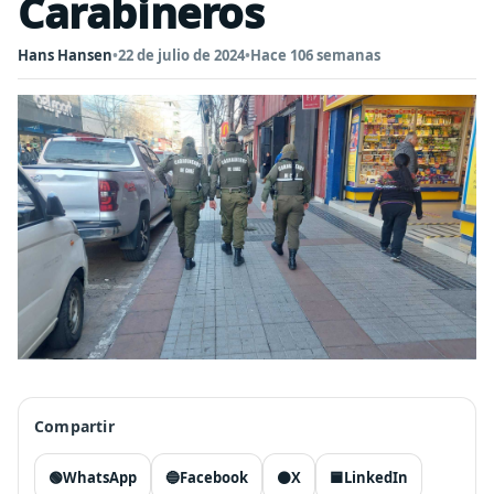
Carabineros
Hans Hansen
•
22 de julio de 2024
•
Hace 106 semanas
Compartir
🟢
WhatsApp
🔵
Facebook
⚫
X
🟦
LinkedIn