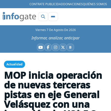
CONTRATE PUBLICIDAD
DONACIONES
QUIÉNES SOMOS
Viernes 7 De Agosto De 2026
Informar, analizar, anticipar
B
YouTube
Facebook
Instagram
X
Bluesky
Actualidad
MOP inicia operación
de nuevas terceras
pistas en eje General
Velásquez con una