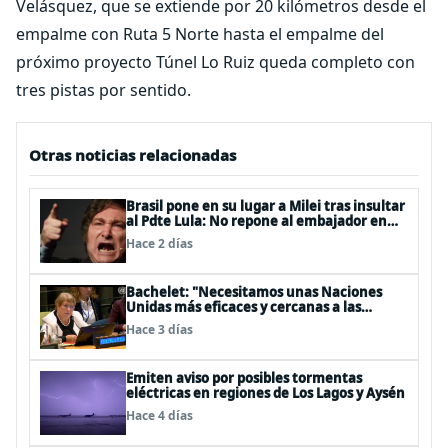
Velásquez, que se extiende por 20 kilómetros desde el
empalme con Ruta 5 Norte hasta el empalme del
próximo proyecto Túnel Lo Ruiz queda completo con
tres pistas por sentido.
Otras noticias relacionadas
Brasil pone en su lugar a Milei tras insultar
al Pdte Lula: No repone al embajador en
BBSS y rebaja la relación bilateral
Hace 2 días
Bachelet: "Necesitamos unas Naciones
Unidas más eficaces y cercanas a las
personas"
Hace 3 días
Emiten aviso por posibles tormentas
eléctricas en regiones de Los Lagos y Aysén
Hace 4 días