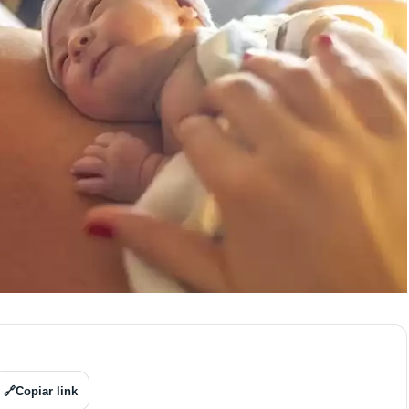
🔗
Copiar link