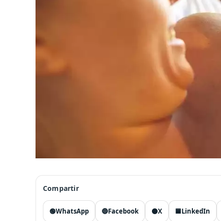
Compartir
🟢
WhatsApp
🔵
Facebook
⚫
X
🟦
LinkedIn