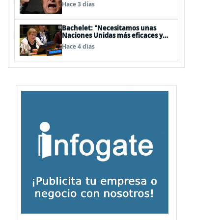
embajador en BBSS y rebaja la
Hace 3 días
relación bilateral
Bachelet: "Necesitamos unas
Naciones Unidas más eficaces y
cercanas a las personas"
Hace 4 días