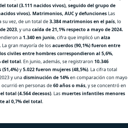
del total (3.111 nacidos vivos), seguido del grupo de
acidos vivos).
Matrimonios, AUC y defunciones
Las
a su vez, de un total de
3.384 matrimonios en el país
, lo
de 2023
, y una
caída de 21,1% respecto a mayo de 2024.
cendieron a
1.340 en junio
, cifra que implicó un
alza
. La gran mayoría de los
acuerdos (90,1%) fueron entre
os civiles entre hombres correspondieron al 5,6%
,
 del total
. En junio, además, se registraron
10.346
 (51,4%)
y
5.022 fueron mujeres (48,5%)
. La cifra total
 2023 y una
disminución de 14%
en comparación con mayo
s
ocurrió en personas de
60 años o más
, y se concentró en
el total (4.564 decesos)
. Las
muertes infantiles menores
e al 0,7% del total
.