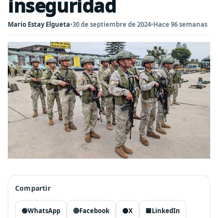
inseguridad
Mario Estay Elgueta
•
30 de septiembre de 2024
•
Hace 96 semanas
Compartir
🟢
WhatsApp
🔵
Facebook
⚫
X
🟦
LinkedIn