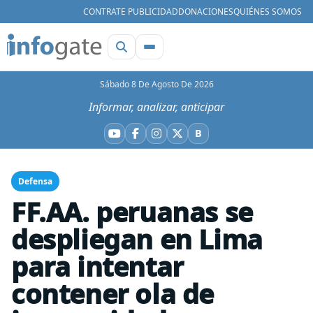
CONTRATE PUBLICIDAD
DONACIONES
QUIÉNES SOMOS
Sábado 8 De Agosto De 2026
Informar, analizar, anticipar
B
YouTube
Facebook
Instagram
X
Bluesky
Defensa
FF.AA. peruanas se
despliegan en Lima
para intentar
contener ola de