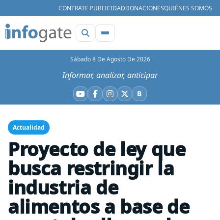
CONTRATE PUBLICIDAD
DONACIONES
QUIÉNES SOMOS
Sábado 8 De Agosto De 2026
Informar, analizar, anticipar
B
YouTube
Facebook
Instagram
X
Bluesky
Actualidad
Proyecto de ley que
busca restringir la
industria de
alimentos a base de