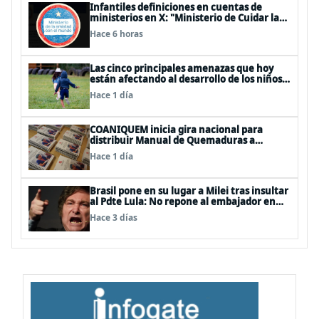
Infantiles definiciones en cuentas de
ministerios en X: "Ministerio de Cuidar la
Plata", "Ministerio de la amistad..."
Hace 6 horas
Las cinco principales amenazas que hoy
están afectando al desarrollo de los niños
en Chile
Hace 1 día
COANIQUEM inicia gira nacional para
distribuir Manual de Quemaduras a
profesionales de la salud
Hace 1 día
Brasil pone en su lugar a Milei tras insultar
al Pdte Lula: No repone al embajador en
BBSS y rebaja la relación bilateral
Hace 3 días