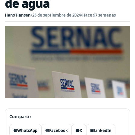
de agua
Hans Hansen
•
25 de septiembre de 2024
•
Hace 97 semanas
Compartir
🟢
WhatsApp
🔵
Facebook
⚫
X
🟦
LinkedIn