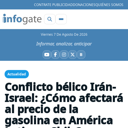
CONTRATE PUBLICIDAD
DONACIONES
QUIÉNES SOMOS
Viernes 7 De Agosto De 2026
Informar, analizar, anticipar
B
YouTube
Facebook
Instagram
X
Bluesky
Actualidad
Conflicto bélico Irán-
Israel: ¿Cómo afectará
al precio de la
gasolina en América