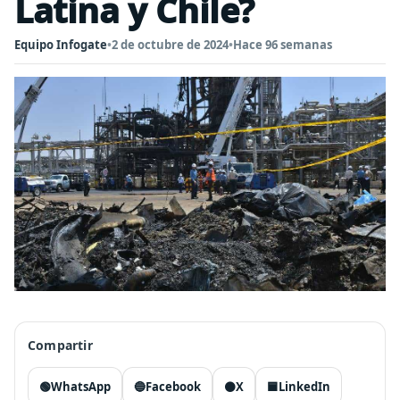
Latina y Chile?
Equipo Infogate
•
2 de octubre de 2024
•
Hace 96 semanas
Compartir
🟢
WhatsApp
🔵
Facebook
⚫
X
🟦
LinkedIn