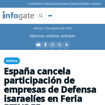
CONTRATE PUBLICIDAD
DONACIONES
QUIÉNES SOMOS
Viernes 7 De Agosto De 2026
Informar, analizar, anticipar
B
YouTube
Facebook
Instagram
X
Bluesky
Defensa
España cancela
participación de
empresas de Defensa
isaraelíes en Feria