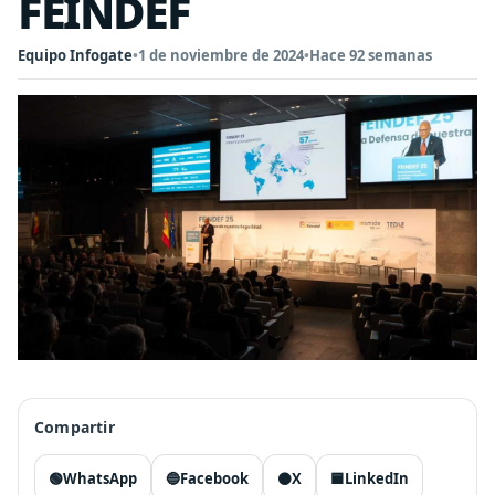
FEINDEF
Equipo Infogate
•
1 de noviembre de 2024
•
Hace 92 semanas
Compartir
🟢
WhatsApp
🔵
Facebook
⚫
X
🟦
LinkedIn