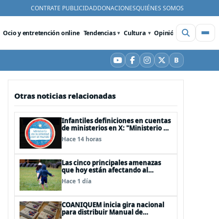
CONTRATE PUBLICIDAD
DONACIONES
QUIÉNES SOMOS
Ocio y entretención online
Tendencias
Cultura
Opinión
Videos
De
B
YouTube
Facebook
Instagram
X
Bluesky
Otras noticias relacionadas
Infantiles definiciones en cuentas
de ministerios en X: "Ministerio de
Cuidar la Plata", "Ministerio de la
Hace 14 horas
amistad..."
Las cinco principales amenazas
que hoy están afectando al
desarrollo de los niños en Chile
Hace 1 día
COANIQUEM inicia gira nacional
para distribuir Manual de