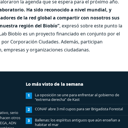
valoraron la agenda que se espera para el próximo año.
aboratorio. Ha sido reconocido a nivel mundial, y
adores de la red global a compartir con nosotros sus
 nuestra región del Biobío”
, expresó sobre este punto la
 Lab Biobío es un proyecto financiado en conjunto por el
do por Corporación Ciudades. Además, participan
ón, empresas y organizaciones ciudadanas.
Lo más visto de la semana
La oposición se une para enfrentar al gobierno de
1
“extrema derecha” de Kast
CONAF abre 3 mil cupos para ser Brigadista Forestal
2
tivo, serio
e hacen otros
Ballenas: los espíritus antiguos que aún enseñan a
3
MEGA, ADN
habitar el mar
ratégica.