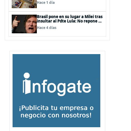
Quemaduras a profesionales de la
Hace 1 día
salud
Brasil pone en su lugar a Milei tras
insultar al Pdte Lula: No repone al
embajador en BBSS y rebaja la
Hace 4 días
relación bilateral