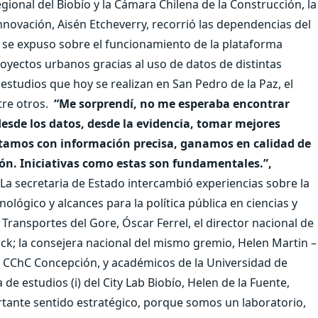
nal del Biobío y la Cámara Chilena de la Construcción, la
nnovación, Aisén Etcheverry, recorrió las dependencias del
a, se expuso sobre el funcionamiento de la plataforma
oyectos urbanos gracias al uso de datos de distintas
studios que hoy se realizan en San Pedro de la Paz, el
re otros.
“Me sorprendí, no me esperaba encontrar
esde los datos, desde la evidencia, tomar mejores
ontamos con información precisa, ganamos en calidad de
ción. Iniciativas como estas son fundamentales.”,
La secretaria de Estado intercambió experiencias sobre la
ológico y alcances para la política pública en ciencias y
 Transportes del Gore, Óscar Ferrel, el director nacional de
ack; la consejera nacional del mismo gremio, Helen Martin –
o CChC Concepción, y académicos de la Universidad de
e estudios (i) del City Lab Biobío, Helen de la Fuente,
ortante sentido estratégico, porque somos un laboratorio,