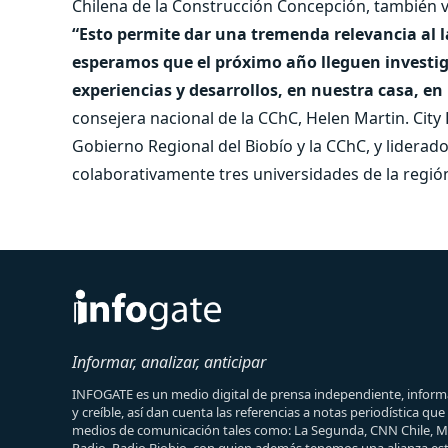
Chilena de la Construcción Concepción, también 
“Esto permite dar una tremenda relevancia al l
esperamos que el próximo año lleguen investig
experiencias y desarrollos, en nuestra casa, en
consejera nacional de la CChC, Helen Martin. City
Gobierno Regional del Biobío y la CChC, y lidera
colaborativamente tres universidades de la regi
Informar, analizar, anticipar
INFOGATE es un medio digital de prensa independiente, informa
y creíble, así dan cuenta las referencias a notas periodística qu
medios de comunicación tales como: La Segunda, CNN Chile, 
Radio, Radio Biobio, con quien además tenemos una alianza est