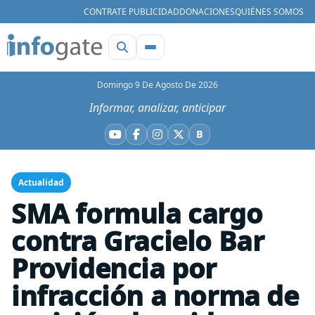
CONTRATE PUBLICIDAD
DONACIONES
QUIÉNES SOMOS
Domingo 9 De Agosto De 2026
Informar, analizar, anticipar
B
YouTube
Facebook
Instagram
X
Bluesky
Actualidad
SMA formula cargo
contra Gracielo Bar
Providencia por
infracción a norma de