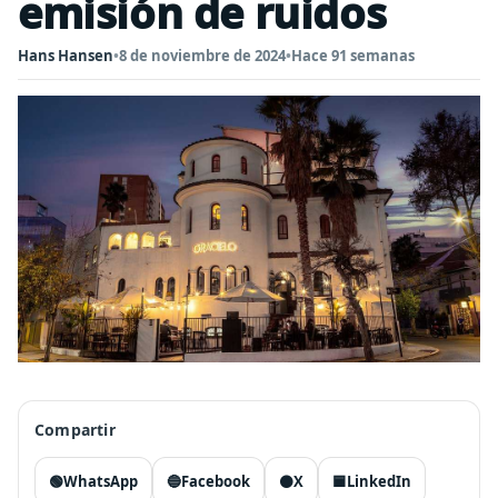
emisión de ruidos
Hans Hansen
•
8 de noviembre de 2024
•
Hace 91 semanas
Compartir
🟢
WhatsApp
🔵
Facebook
⚫
X
🟦
LinkedIn