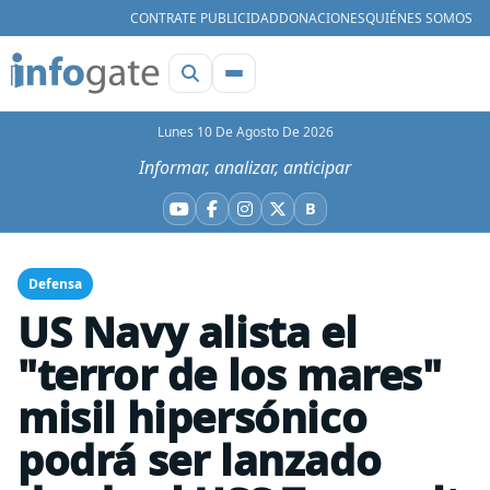
CONTRATE PUBLICIDAD
DONACIONES
QUIÉNES SOMOS
Lunes 10 De Agosto De 2026
Informar, analizar, anticipar
B
YouTube
Facebook
Instagram
X
Bluesky
Defensa
US Navy alista el
"terror de los mares"
misil hipersónico
podrá ser lanzado