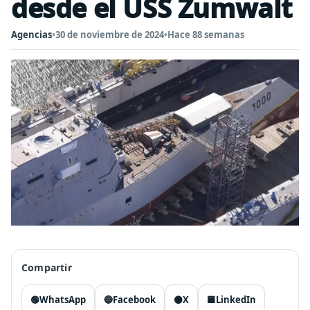
desde el USS Zumwalt
Agencias
•
30 de noviembre de 2024
•
Hace 88 semanas
Compartir
🟢
WhatsApp
🔵
Facebook
⚫
X
🟦
LinkedIn