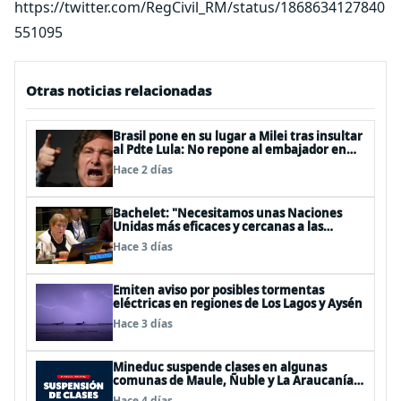
https://twitter.com/RegCivil_RM/status/1868634127840
551095
Otras noticias relacionadas
Brasil pone en su lugar a Milei tras insultar
al Pdte Lula: No repone al embajador en
BBSS y rebaja la relación bilateral
Hace 2 días
Bachelet: "Necesitamos unas Naciones
Unidas más eficaces y cercanas a las
personas"
Hace 3 días
Emiten aviso por posibles tormentas
eléctricas en regiones de Los Lagos y Aysén
Hace 3 días
Mineduc suspende clases en algunas
comunas de Maule, Ñuble y La Araucanía
para este lunes
Hace 4 días