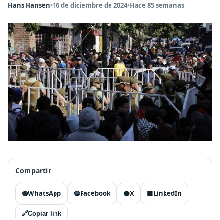
Hans Hansen
•
16 de diciembre de 2024
•
Hace 85 semanas
Compartir
🟢
WhatsApp
🔵
Facebook
⚫
X
🟦
LinkedIn
🔗
Copiar link