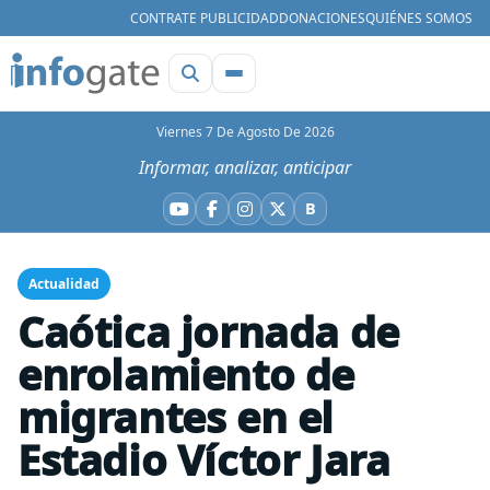
CONTRATE PUBLICIDAD
DONACIONES
QUIÉNES SOMOS
Viernes 7 De Agosto De 2026
Informar, analizar, anticipar
B
YouTube
Facebook
Instagram
X
Bluesky
Actualidad
Caótica jornada de
enrolamiento de
migrantes en el
Estadio Víctor Jara