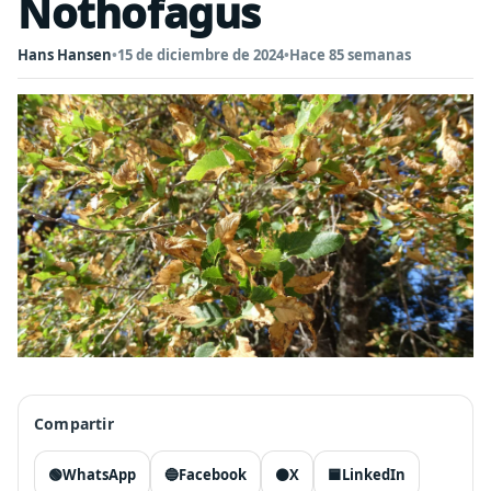
Nothofagus
Hans Hansen
•
15 de diciembre de 2024
•
Hace 85 semanas
Compartir
🟢
WhatsApp
🔵
Facebook
⚫
X
🟦
LinkedIn