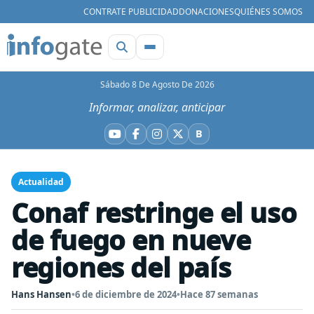
CONTRATE PUBLICIDAD
DONACIONES
QUIÉNES SOMOS
Sábado 8 De Agosto De 2026
Informar, analizar, anticipar
B
YouTube
Facebook
Instagram
X
Bluesky
Actualidad
Conaf restringe el uso
de fuego en nueve
regiones del país
Hans Hansen
•
6 de diciembre de 2024
•
Hace 87 semanas