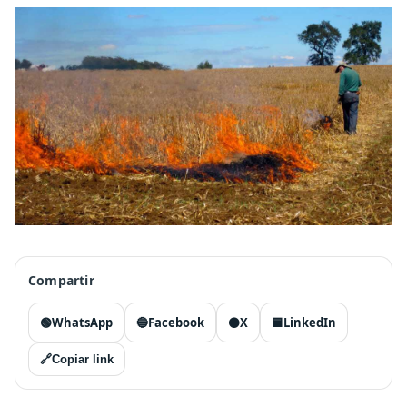
Compartir
🟢
WhatsApp
🔵
Facebook
⚫
X
🟦
LinkedIn
🔗
Copiar link