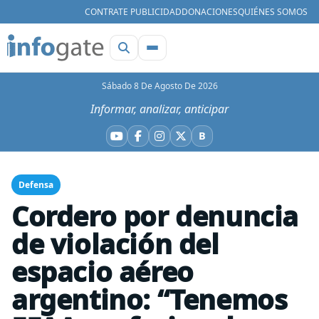
CONTRATE PUBLICIDAD
DONACIONES
QUIÉNES SOMOS
Sábado 8 De Agosto De 2026
Informar, analizar, anticipar
B
YouTube
Facebook
Instagram
X
Bluesky
Defensa
Cordero por denuncia
de violación del
espacio aéreo
argentino: “Tenemos