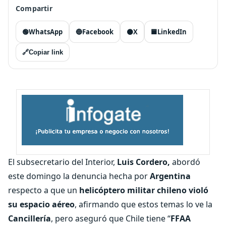
Compartir
🟢
WhatsApp
🔵
Facebook
⚫
X
🟦
LinkedIn
🔗
Copiar link
El subsecretario del Interior,
Luis Cordero,
abordó
este domingo la denuncia hecha por
Argentina
respecto a que un
helicóptero militar chileno violó
su espacio aéreo
, afirmando que estos temas lo ve la
Cancillería
, pero aseguró que Chile tiene “
FFAA