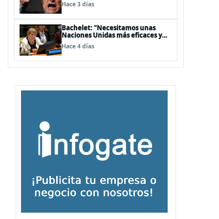
embajador en BBSS y rebaja la
Hace 3 días
relación bilateral
Bachelet: "Necesitamos unas
Naciones Unidas más eficaces y
cercanas a las personas"
Hace 4 días