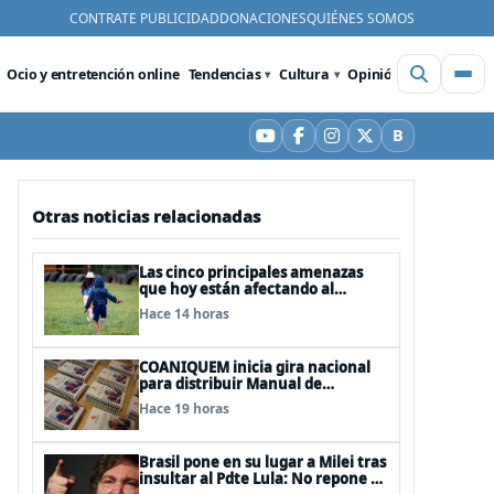
CONTRATE PUBLICIDAD
DONACIONES
QUIÉNES SOMOS
Ocio y entretención online
Tendencias
Cultura
Opinión
Videos
De
B
YouTube
Facebook
Instagram
X
Bluesky
Otras noticias relacionadas
Las cinco principales amenazas
que hoy están afectando al
desarrollo de los niños en Chile
Hace 14 horas
COANIQUEM inicia gira nacional
para distribuir Manual de
Quemaduras a profesionales de la
Hace 19 horas
salud
Brasil pone en su lugar a Milei tras
insultar al Pdte Lula: No repone al