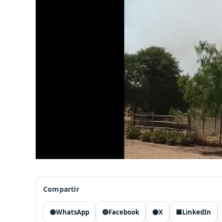
Compartir
🟢
WhatsApp
🔵
Facebook
⚫
X
🟦
LinkedIn