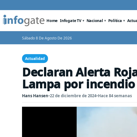
Home
Infogate TV
Nacional
Política
Actu
Sábado 8 De Agosto De 2026
Actualidad
Declaran Alerta Roj
Lampa por incendio 
Hans Hansen
•
22 de diciembre de 2024
•
Hace 84 semanas