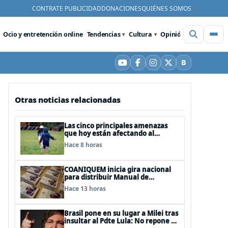
CONTRATE PUBLICIDAD
DONACIONES
QUIÉNES SOMOS
Ocio y entretención online
Tendencias
Cultura
Opinión
Videos
De
B
YouTube
Facebook
Instagram
X
Bluesky
Otras noticias relacionadas
Las cinco principales amenazas
que hoy están afectando al
desarrollo de los niños en Chile
Hace 8 horas
COANIQUEM inicia gira nacional
para distribuir Manual de
Quemaduras a profesionales de la
Hace 13 horas
salud
Brasil pone en su lugar a Milei tras
insultar al Pdte Lula: No repone al