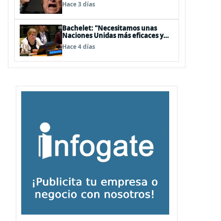
embajador en BBSS y rebaja la
Hace 3 días
relación bilateral
Bachelet: "Necesitamos unas
Naciones Unidas más eficaces y
cercanas a las personas"
Hace 4 días