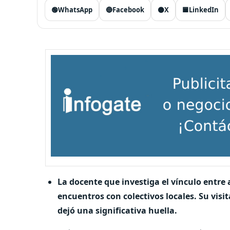
🟢
WhatsApp
🔵
Facebook
⚫
X
🟦
LinkedIn
La docente que investiga el vínculo entre 
encuentros con colectivos locales. Su visi
dejó una significativa huella.