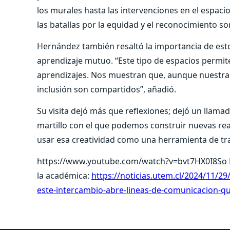
los murales hasta las intervenciones en el espac
las batallas por la equidad y el reconocimiento son
Hernández también resaltó la importancia de esto
aprendizaje mutuo. “Este tipo de espacios permit
aprendizajes. Nos muestran que, aunque nuestras h
inclusión son compartidos”, añadió.
Su visita dejó más que reflexiones; dejó un llamad
martillo con el que podemos construir nuevas real
usar esa creatividad como una herramienta de tra
https://www.youtube.com/watch?v=bvt7HX0I8So Par
la académica:
https://noticias.utem.cl/2024/11/2
este-intercambio-abre-lineas-de-comunicacion-q