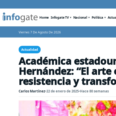
Home
Infogate TV
Nacional
Política
Actu
Viernes 7 De Agosto De 2026
Actualidad
Académica estadouni
Hernández: “El arte 
resistencia y trans
Carlos Martínez
•
22 de enero de 2025
•
Hace 80 semanas