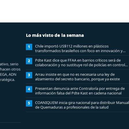
Lo más visto de la semana
Chile importó US$112 millones en plásticos
1
transformados brasileños con foco en innovación y
sostenibilidad
Pdte Kast dice que FFAA en barrios críticos será de
2
tivo, serio
colaboración y no sustituye rol de policías en control
e hacen otros
del orden público
MEGA, ADN
Arrau insiste en que no es necesaria una ley de
3
alzamiento del secreto bancario, porque ya existe
ratégica.
Presentan denuncia ante Contraloría por entrega de
4
información falsa del Pdte Kast en cadena nacional
COANIQUEM inicia gira nacional para distribuir Manual
5
de Quemaduras a profesionales de la salud