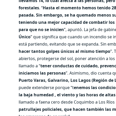
llevamos 14, lo cual afecta a las personas, per
forestales
. “
Hasta el momento hemos tenido 28
pasada. Sin embargo, se ha quemado menos sup
teniendo una mejor capacidad de combatir los
para que no se inicien
”, apuntó. La jefa de gabin
Único
” que significa que cuando un incendio se i
está partiendo, evitando que se expanda. Sin emba
hacer tantos golpes únicos al mismo tiempo
”.
abiertos, protegerse del sol, poner atención a lo
llamado a “
tener conductas de cuidado, prevenc
iniciamos las personas
”. Asimismo, dio cuenta 
Puerto Varas, Galvarino, Los Lagos (Región de L
puede extenderse porque “t
enemos las condicio
la baja humedad , el viento y las horas de alt
llamado a faena cero desde Coquimbo a Los Ríos 
patrullajes policiales, que hacen también las