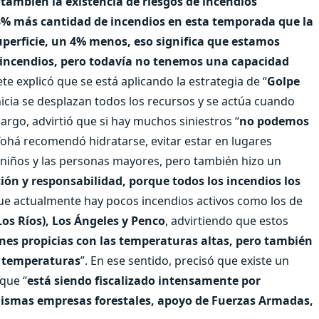
o también la existencia de riesgos de incendios
% más cantidad de incendios en esta temporada que la
erficie, un 4% menos, eso significa que estamos
 incendios, pero todavía no tenemos una capacidad
ete explicó que se está aplicando la estrategia de “
Golpe
nicia se desplazan todos los recursos y se actúa cuando
rgo, advirtió que si hay muchos siniestros “
no podemos
 Tohá recomendó hidratarse, evitar estar en lugares
s niños y las personas mayores, pero también hizo un
ión y responsabilidad, porque todos los incendios los
que actualmente hay pocos incendios activos como los de
os Ríos), Los Ángeles y Penco
, advirtiendo que estos
nes propicias con las temperaturas altas, pero también
as temperaturas
”. En ese sentido, precisó que existe un
que “
está siendo fiscalizado intensamente por
 mismas empresas forestales, apoyo de Fuerzas Armadas,