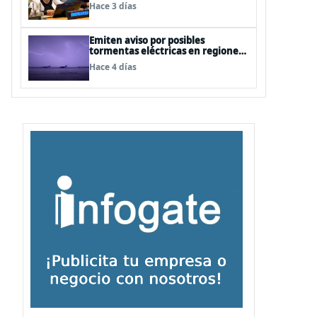
cercanas a las personas"
Hace 3 días
Emiten aviso por posibles
tormentas eléctricas en regiones
de Los Lagos y Aysén
Hace 4 días