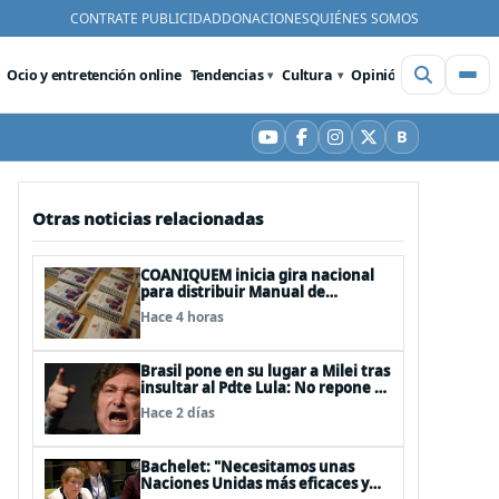
CONTRATE PUBLICIDAD
DONACIONES
QUIÉNES SOMOS
Ocio y entretención online
Tendencias
Cultura
Opinión
Videos
De
B
YouTube
Facebook
Instagram
X
Bluesky
Otras noticias relacionadas
COANIQUEM inicia gira nacional
para distribuir Manual de
Quemaduras a profesionales de la
Hace 4 horas
salud
Brasil pone en su lugar a Milei tras
insultar al Pdte Lula: No repone al
embajador en BBSS y rebaja la
Hace 2 días
relación bilateral
Bachelet: "Necesitamos unas
Naciones Unidas más eficaces y